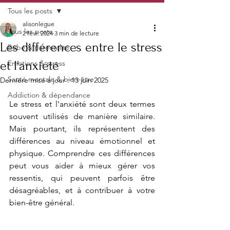
Tous les posts
alisonlegue
Tous les posts
2 févr. 2024
3 min de lecture
Les différences entre le stress
Bébé & parentalité
et l'anxiété
Emotions & stress
Santé mentale & bien-être
Dernière mise à jour :
13 juin 2025
Addiction & dépendance
Le stress et l'anxiété sont deux termes 
souvent utilisés de manière similaire. 
Mais pourtant, ils représentent des 
différences au niveau émotionnel et 
physique. Comprendre ces différences 
peut vous aider à mieux gérer vos 
ressentis, qui peuvent parfois être 
désagréables,
 et à contribuer à votre 
bien-être général.