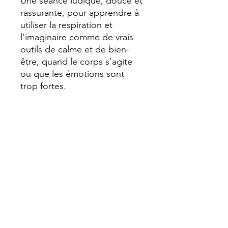
Une séance ludique, douce et
rassurante, pour apprendre à
utiliser la respiration et
l’imaginaire comme de vrais
outils de calme et de bien-
être, quand le corps s’agite
ou que les émotions sont
trop fortes.
Cette séance s'adresse aux
enfants
(à partir de 4 ans)
et
s’appuie sur des exercices
de sophrologie et
de visualisation positive.
Elle peut être vécue seul(e),
accompagné(e) d'un parent
ou en famille.
Durée :
30 minutes environ