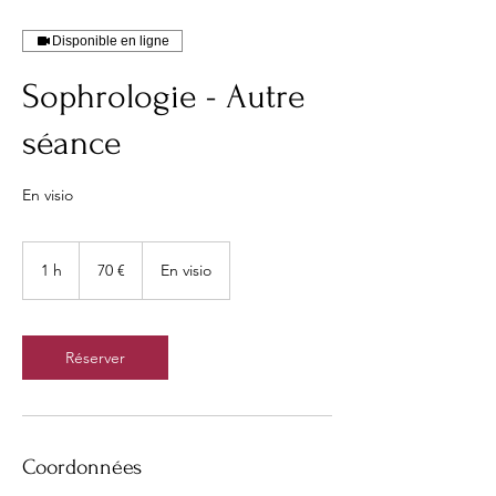
Disponible en ligne
Sophrologie - Autre
séance
En visio
70
euros
1 h
1
70 €
En visio
Réserver
Coordonnées