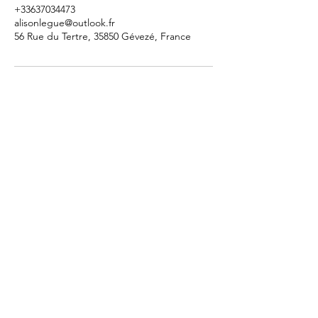
+33637034473
alisonlegue@outlook.fr
56 Rue du Tertre, 35850 Gévezé, France
Sophrologue (certifiée RNCP)
Praticienne EFT
Atelier massage bébé
Alison LEGUÉ -
06.37.03.44.73
-
alisonlegue@outlook.fr
Mentions légales |