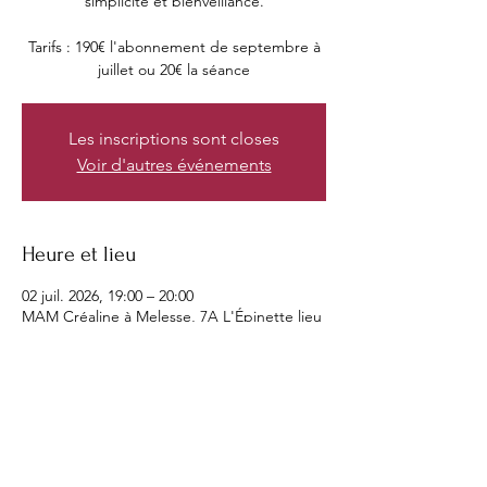
simplicité et bienveillance.
Tarifs : 190€ l'abonnement de septembre à
juillet ou 20€ la séance
Les inscriptions sont closes
Voir d'autres événements
Heure et lieu
02 juil. 2026, 19:00 – 20:00
MAM Créaline à Melesse, 7A L'Épinette lieu
dit, 35520 Melesse