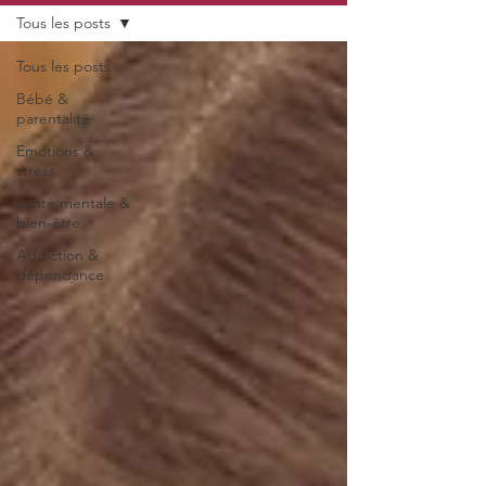
Tous les posts
Tous les posts
Bébé &
parentalité
Emotions &
stress
Santé mentale &
bien-être
Addiction &
dépendance