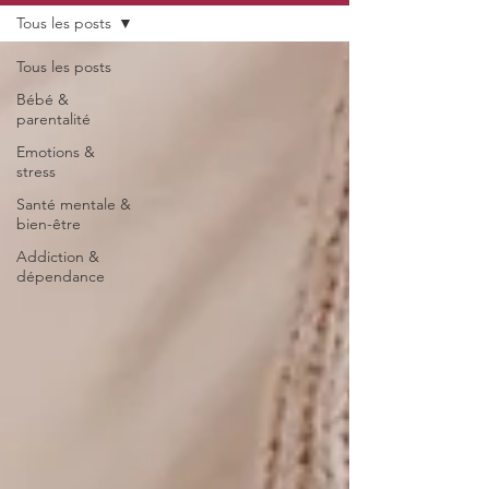
Tous les posts
Tous les posts
Bébé &
parentalité
Emotions &
stress
Santé mentale &
bien-être
Addiction &
dépendance